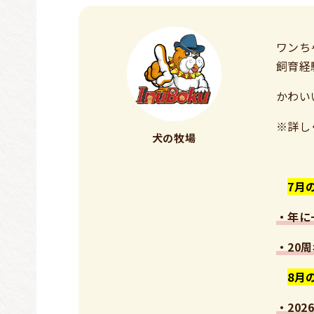
ワンち
飼育経
かわい
※詳し
犬の牧場
7月
・年に
・20
8月
・20