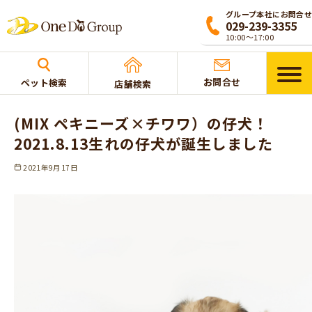
グループ本社にお問合せ
029-239-3355
10:00〜17:00
お問合せ
ペット検索
店舗検索
ペットを探す
(MIX ペキニーズ×チワワ）の仔犬！
2021.8.13生れの仔犬が誕生しました
ご購入方法
2021年9月17日
サービス
トリミング
ペットホテル
里親探し IN FARM